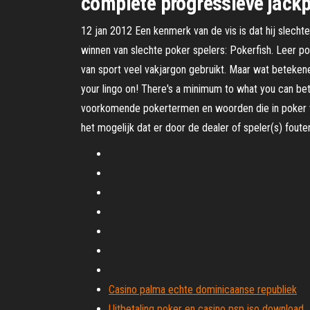
complete progressieve jackp
12 jan 2012 Een kenmerk van de vis is dat hij slechte
winnen van slechte poker spelers: Pokerfish. Leer po
van sport veel vakjargon gebruikt. Maar wat betekene
your lingo on! There's a minimum to what you can bet
voorkomende pokertermen en woorden die in poker ve
het mogelijk dat er door de dealer of speler(s) fo
Casino palma echte dominicaanse republiek
Uitbetaling poker en casino psp iso download