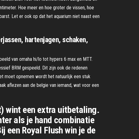
entimeter. Hoe meer en hoe groter de vissen, hoe
barst. Let er ook op dat het aquarium niet naast een
rjassen, hartenjagen, schaken,
speeld van omaha hi/lo tot hypers 6 max en MTT.
ressief BRM gespeeld. Dit zijn ook de redenen
het moet opnemen wordt het natuurlijk een stuk
 vaak aflezen aan de belgie van iemand, wat voor een
 wint een extra uitbetaling.
hter als je hand combinatie
ij een Royal Flush win je de