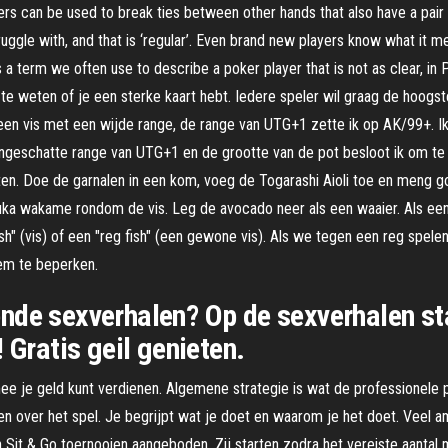
ckers can be used to break ties between other hands that also have a pai
ruggle with, and that is ‘regular’. Even brand new players know what it m
s a term we often use to describe a poker player that is not as clear, i
 te weten of je een sterke kaart hebt. Iedere speler wil graag de hoogst
een vis met een wijde range, de range van UTG+1 zette ik op AK/99+. Ik 
ngeschatte range van UTG+1 en de grootte van de pot besloot ik om te
ten. Doe de garnalen in een kom, voeg de Togarashi Aioli toe en meng g
huka wakame rondom de vis. Leg de avocado neer als een waaier. Als een
sh" (vis) of een "reg fish" (een gewone vis). Als we tegen een reg spelen,
em te beperken.
nde sexverhalen? Op de sexverhalen sta
 Gratis geil genieten.
ee je geld kunt verdienen. Algemene strategie is wat de professionele 
jgen over het spel. Je begrijpt wat je doet en waarom je het doet. Veel
n Sit & Go toernooien aangeboden. Zij starten zodra het vereiste aanta