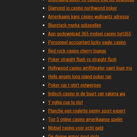
Diamond jo casino northwood poker
Amerikaans kans casino wullowitz adresse
Bluestack murka gokspellen
App gedownload 365 mobiel casino bet365
Personeel accountant lucky eagle casino
Red rock casino cherry lounge
Poker straight flush vs straight flush
Hollywood casino amfitheater saint louis mo
Hells angels long island poker run
Poker run t-shirt ontwerpen
Indisch casino in de buurt van yakima wa
Y nghia cua tu slot
Planche een roulette penny sport expert
Top 5 online casino amerikaanse speler
Mobiel casino voor echt geld
De divisie armor mod slots