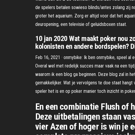
de spelers betalen sowieso blinds/antes zolang zij n
groter het aquarium. Zorg er altijd voor dat het aqua
deuropening, een televisie of geluidsboxen staat.
10 jan 2020 Wat maakt poker nou zo
kolonisten en andere bordspelen? D
Feb 16, 2021 · onmybike: Ik ben onmybike, speel al 
Overal wel met redelijk succes maar vaak na een tijd
waarom ik een blog ga beginnen. Deze blog zal in he
gemakkelijker. Wat je vervolgens te doe staat hangt v
speler het is en op poker manier toch inzicht in poker
En een combinatie Flush of h
Deze uitbetalingen staan vast
vier Azen of hoger is win je 