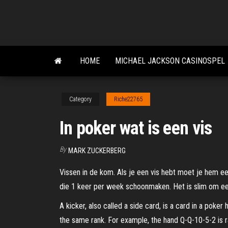
Skip
to
the
content
HOME
MICHAEL JACKSON CASINOSPEL
Category
Riche22765
In poker wat is een vis
By
MARK ZUCKERBERG
Vissen in de kom. Als je een vis hebt moet je hem e
die 1 keer per week schoonmaken. Het is slim om een
A kicker, also called a side card, is a card in a poke
the same rank. For example, the hand Q-Q-10-5-2 is ra