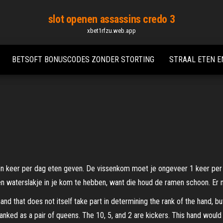
slot openen assassins credo 3
xbet1rfzu.web.app
BETSOFT BONUSCODES ZONDER STORTING
STRAAL ETEN E
en keer per dag eten geven. De vissenkom moet je ongeveer 1 keer per 
 waterslakje in je kom te hebben, want die houd de ramen schoon. Er mo
r hand that does not itself take part in determining the rank of the hand,
nked as a pair of queens. The 10, 5, and 2 are kickers. This hand would 